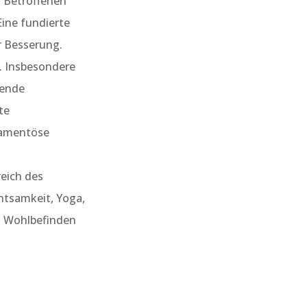
r Betroffenen
ine fundierte
r Besserung.
n. Insbesondere
sende
te
kamentöse
eich des
htsamkeit, Yoga,
s Wohlbefinden