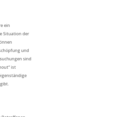
e ein
e Situation der
können
rschöpfung und
ersuchungen sind
out“ ist
 eigenständige
gibt.