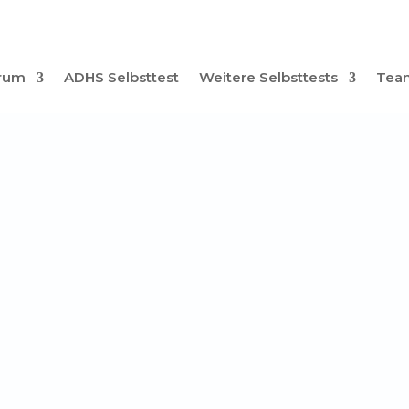
trum
ADHS Selbsttest
Weitere Selbsttests
Tea
Burnout