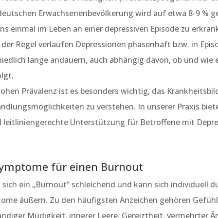
 deutschen Erwachsenenbevölkerung wird auf etwa 8-9 % g
ns einmal im Leben an einer depressiven Episode zu erkranke
n der Regel verlaufen Depressionen phasenhaft bzw. in Epi
edlich lange andauern, auch abhängig davon, ob und wie e
lgt.
ohen Prävalenz ist es besonders wichtig, das Krankheitsbil
andlungsmöglichkeiten zu verstehen. In unserer Praxis biet
leitliniengerechte Unterstützung für Betroffene mit Depre
 Symptome für einen Burnout
 sich ein „Burnout“ schleichend und kann sich individuell du
ome äußern. Zu den häufigsten Anzeichen gehören Gefühl
ndiger Müdigkeit, innerer Leere, Gereiztheit, vermehrter 