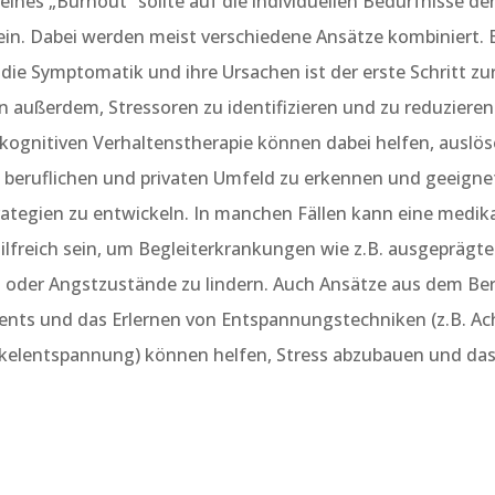
ines „Burnout“ sollte auf die individuellen Bedürfnisse de
in. Dabei werden meist verschiedene Ansätze kombiniert. E
die Symptomatik und ihre Ursachen ist der erste Schritt zu
n außerdem, Stressoren zu identifizieren und zu reduziere
 kognitiven Verhaltenstherapie können dabei helfen, auslö
beruflichen und privaten Umfeld zu erkennen und geeigne
ategien zu entwickeln. In manchen Fällen kann eine medi
lfreich sein, um Begleiterkrankungen wie z.B. ausgeprägte
 oder Angstzustände zu lindern. Auch Ansätze aus dem Ber
ts und das Erlernen von Entspannungstechniken (z.B. Ac
kelentspannung) können helfen, Stress abzubauen und da