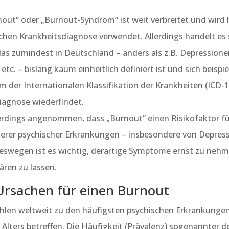
nout“ oder „Burnout-Syndrom“ ist weit verbreitet und wird 
schen Krankheitsdiagnose verwendet. Allerdings handelt es
as zumindest in Deutschland – anders als z.B. Depressione
tc. – bislang kaum einheitlich definiert ist und sich beispi
m der Internationalen Klassifikation der Krankheiten (ICD-10
iagnose wiederfindet.
lerdings angenommen, dass „Burnout“ einen Risikofaktor fü
erer psychischer Erkrankungen – insbesondere von Depres
 deswegen ist es wichtig, derartige Symptome ernst zu neh
ären zu lassen.
Ursachen für einen Burnout
hlen weltweit zu den häufigsten psychischen Erkrankung
lters betreffen. Die Häufigkeit (Prävalenz) sogenannter d