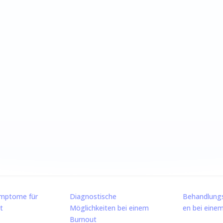
–
Diagnostik und
ndlung von Burno
r Citypraxis Göttin
Symptome für
Diagnostische
Behandlungs
t
Möglichkeiten bei einem
en bei eine
Burnout