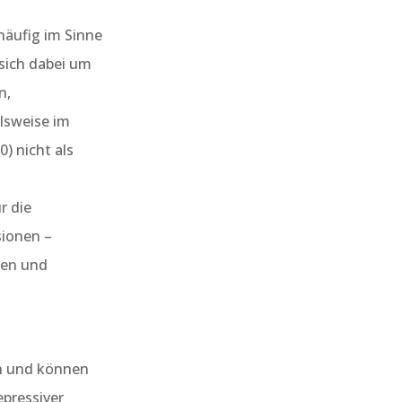
häufig im Sinne
 sich dabei um
n,
elsweise im
) nicht als
r die
sionen –
men und
en und können
epressiver