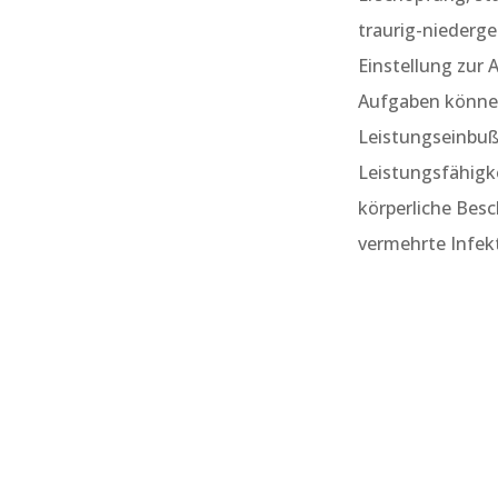
traurig-niederge
Einstellung zur
Aufgaben können 
Leistungseinbuße
Leistungsfähigke
körperliche Bes
vermehrte Infekt