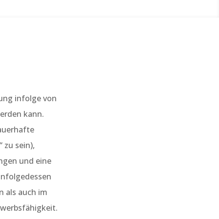
ung infolge von
werden kann.
dauerhafte
 zu sein),
ungen und eine
 Infolgedessen
n als auch im
rwerbsfähigkeit.