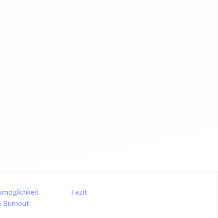
ut in
gen
möglichkeit
Fazit
m Burnout