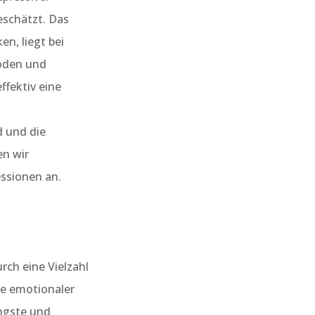
eschätzt. Das
n, liegt bei
soden und
ffektiv eine
d und die
en wir
ssionen an.
rch eine Vielzahl
e emotionaler
Ängste und