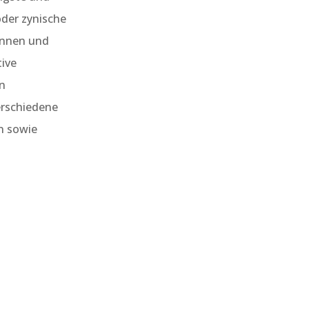
oder zynische
Innen und
tive
en
erschiedene
n sowie